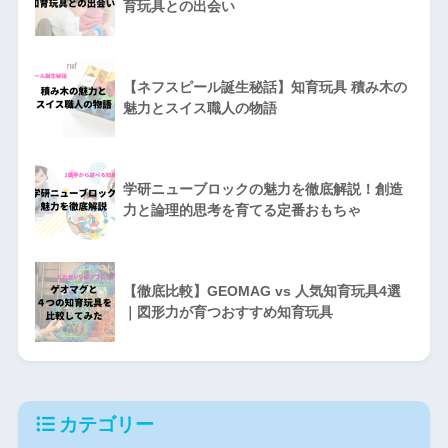
育玩具との出会い
【ネフスピール誕生秘話】知育玩具 積み木の
魅力とスイス職人の物語
学研ニューブロックの魅力を徹底解説！創造
力と論理的思考を育てる定番おもちゃ
【徹底比較】GEOMAG vs 人気知育玩具4選
｜図形力が育つおすすめ知育玩具
カテゴリー