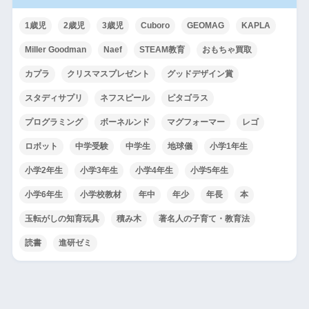
1歳児
2歳児
3歳児
Cuboro
GEOMAG
KAPLA
Miller Goodman
Naef
STEAM教育
おもちゃ買取
カプラ
クリスマスプレゼント
グッドデザイン賞
スタディサプリ
ネフスピール
ピタゴラス
プログラミング
ボーネルンド
マグフォーマー
レゴ
ロボット
中学受験
中学生
地球儀
小学1年生
小学2年生
小学3年生
小学4年生
小学5年生
小学6年生
小学校教材
年中
年少
年長
本
玉転がしの知育玩具
積み木
著名人の子育て・教育法
読書
進研ゼミ