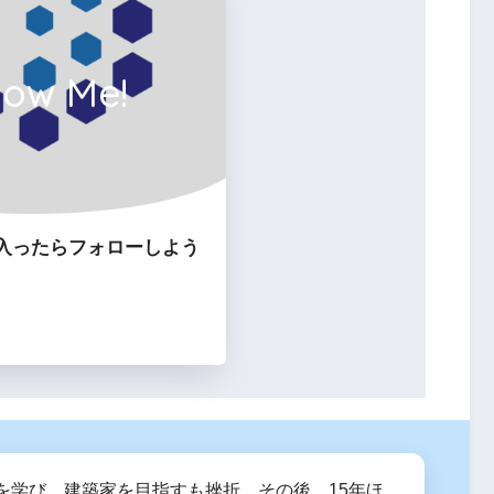
low Me!
入ったらフォローしよう
を学び、建築家を目指すも挫折。その後、15年ほ