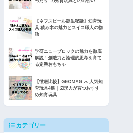
ったり”の知育玩具との出会い
【ネフスピール誕生秘話】知育玩
具 積み木の魅力とスイス職人の物
語
学研ニューブロックの魅力を徹底
解説！創造力と論理的思考を育て
る定番おもちゃ
【徹底比較】GEOMAG vs 人気知
育玩具4選｜図形力が育つおすす
め知育玩具
カテゴリー