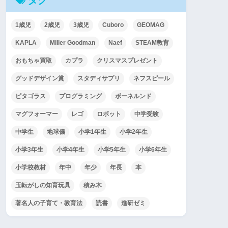
1歳児
2歳児
3歳児
Cuboro
GEOMAG
KAPLA
Miller Goodman
Naef
STEAM教育
おもちゃ買取
カプラ
クリスマスプレゼント
グッドデザイン賞
スタディサプリ
ネフスピール
ピタゴラス
プログラミング
ボーネルンド
マグフォーマー
レゴ
ロボット
中学受験
中学生
地球儀
小学1年生
小学2年生
小学3年生
小学4年生
小学5年生
小学6年生
小学校教材
年中
年少
年長
本
玉転がしの知育玩具
積み木
著名人の子育て・教育法
読書
進研ゼミ